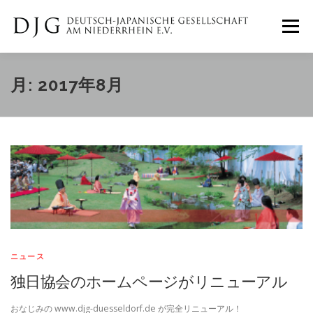
コ
ン
メニュー
テ
ン
ツ
へ
ホーム
ニュース
イベント
月:
2017年8月
ス
キ
ッ
プ
ギャラリー
DJGについて
IMPRESSUM
ニュース
独日協会のホームページがリニューアル
おなじみの www.djg-duesseldorf.de が完全リニューアル！