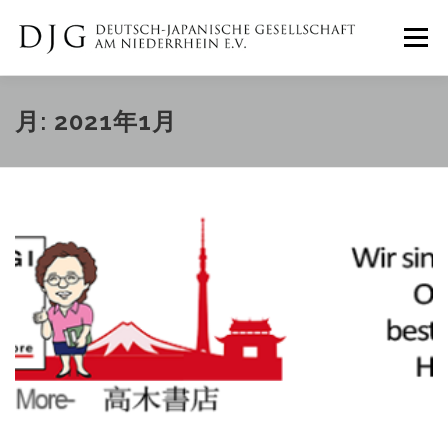
コ
ン
メニュー
テ
ン
ツ
へ
ホーム
ニュース
イベント
月:
2021年1月
ス
キ
ッ
プ
ギャラリー
DJGについて
IMPRESSUM