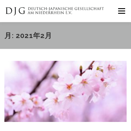
コ
ン
メニュー
テ
ン
ツ
へ
ホーム
ニュース
イベント
月:
2021年2月
ス
キ
ッ
プ
ギャラリー
DJGについて
IMPRESSUM