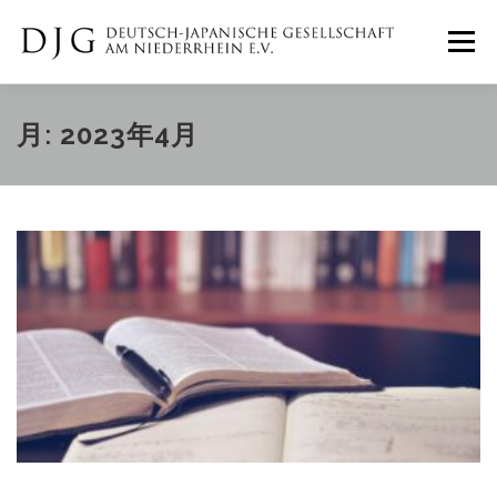
コ
ン
メニュー
テ
ン
ツ
へ
ホーム
ニュース
イベント
月:
2023年4月
ス
キ
ッ
プ
ギャラリー
DJGについて
IMPRESSUM