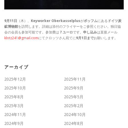
9月11日
（木）、
Keyworker Oberkasselplus
が
ボッフム
にある
ドイツ炭
鉱博物館
を訪問します。詳細は添付のフライヤーをご参照ください。独日協
会の会員も参加可能です。参加費は
７ユーロ
です。
申し込み
は直接メール
klotz241@gmail.com
にてクロッツさん宛てに
9月1日まで
お願いします。
アーカイブ
2025年12月
2025年11月
2025年10月
2025年9月
2025年8月
2025年5月
2025年3月
2025年2月
2024年11月
2024年10月
2024年9月
2024年8月