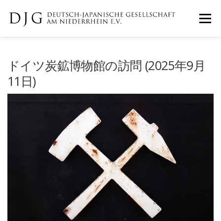
コ
ン
メニュー
テ
ン
ツ
へ
ホーム
ニュース
イベント
ドイツ炭鉱博物館の訪問 (2025年9月
ス
キ
11日)
ッ
プ
ギャラリー
DJGについて
IMPRESSUM