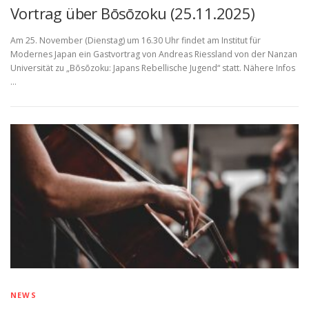
Vortrag über Bōsōzoku (25.11.2025)
Am 25. November (Dienstag) um 16.30 Uhr findet am Institut für
Modernes Japan ein Gastvortrag von Andreas Riessland von der Nanzan
Universität zu „Bōsōzoku: Japans Rebellische Jugend“ statt. Nähere Infos
…
NEWS