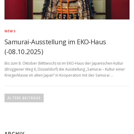
NEWS
Samurai-Ausstellung im EKO-Haus
(-08.10.2025)
Bis zum 8. Oktober (Mittwoch) ist im EKO-Haus der Japanischen Kultur
(Brüggener Weg 6, Düsseldorf) die Ausstellung „Samurai – Kultur einer
Kriegerklasse im alten Japan“ in Kooperation mit der Samurai …
B
e
ÄLTERE BEITRÄGE
i
t
r
a
ARCHIV