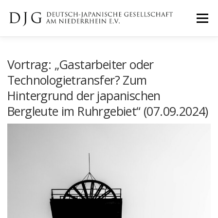
Zum
Inhalt
Menü
springen
START
NEWS
EVENTS
Vortrag: „Gastarbeiter oder
Technologietransfer? Zum
Hintergrund der japanischen
GALERIE
ÜBER UNS
IMPRESSUM
Bergleute im Ruhrgebiet“ (07.09.2024)